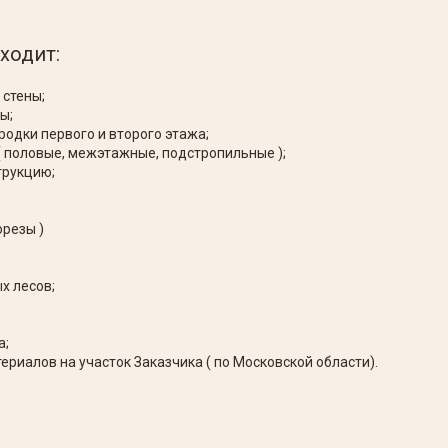
ходит:
 стены;
ы;
родки первого и второго этажа;
( половые, межэтажные, подстропильные );
трукцию;
орезы )
х лесов;
а;
ериалов на участок Заказчика ( по Московской области).