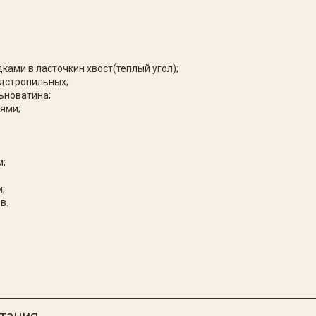
ками в ласточкин хвост(теплый угол);
одстропильных;
ьноватина;
ями;
м;
;
в.