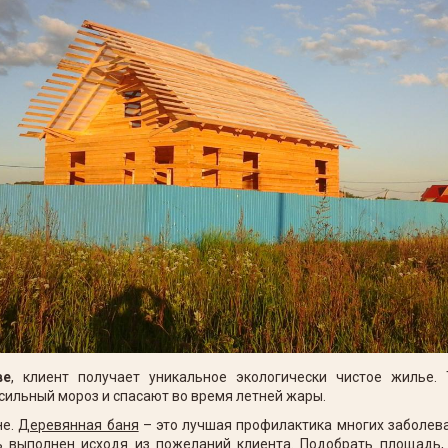
ве
, клиент получает уникальное экологически чистое жилье.
сильный мороз и спасают во время летней жары.
не.
Деревянная баня
– это лучшая профилактика многих заболева
 выполнен исходя из пожеланий клиента. Подобрать площадь, 