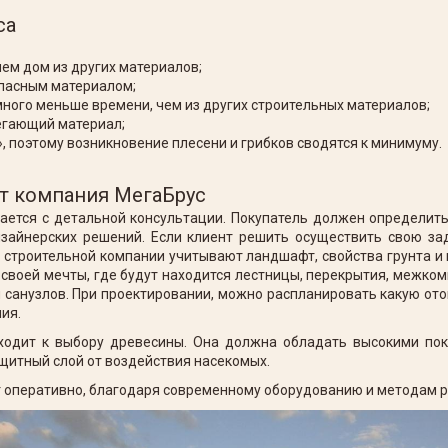
са
ем дом из других материалов;
опасным материалом;
много меньше времени, чем из других строительных материалов;
егающий материал;
 поэтому возникновение плесени и грибков сводятся к минимуму.
ет компания МегаБрус
ается с детальной консультации. Покупатель должен определит
зайнерских решений. Если клиент решить осуществить свою за
строительной компании учитывают ландшафт, свойства грунта и 
своей мечты, где будут находится лестницы, перекрытия, межко
 санузлов. При проектировании, можно распланировать какую ото
ния.
одит к выбору древесины. Она должна обладать высокими пока
щитный слой от воздействия насекомых.
т оперативно, благодаря современному оборудованию и методам 